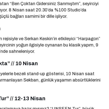
nlatan “Ben Çoktan Gidersiniz Sanmıştım”, seyirciyi
rıyor. 8 Nisan saat 20.30’da %100 Studio’da
lü bağları samimi bir dille işliyor.
n
n rejisiyle ve Serkan Keskin’in etkileyici “Harpagon”
ircinin yoğun ilgisiyle oynanan bu klasik yapım, 9
’nde sahneleniyor.
ta” // 10 Nisan
yelerle bezeli stand-up gösterisi, 10 Nisan saat
 harmanlayan Sekban, günlük yaşamın absürtlüklerini
r” // 12-13 Nisan
ı aralamaya hazır mısınız? “UNSEEN Tur”, büyük