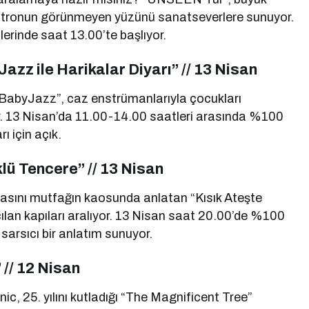
tiyatronun görünmeyen yüzünü sanatseverlere sunuyor.
lerinde saat 13.00’te başlıyor.
azz ile Harikalar Diyarı” // 13 Nisan
 “BabyJazz”, caz enstrümanlarıyla çocukları
yor. 13 Nisan’da 11.00-14.00 saatleri arasında %100
ı için açık.
lü Tencere” // 13 Nisan
şasını mutfağın kaosunda anlatan “Kısık Ateşte
çılan kapıları aralıyor. 13 Nisan saat 20.00’de %100
sarsıcı bir anlatım sunuyor.
// 12 Nisan
c, 25. yılını kutladığı “The Magnificent Tree”