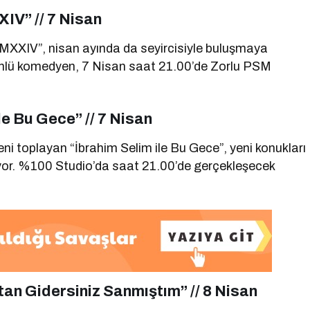
IV” // 7 Nisan
“CMXXIV”, nisan ayında da seyircisiyle buluşmaya
 ünlü komedyen, 7 Nisan saat 21.00’de Zorlu PSM
le Bu Gece” // 7 Nisan
i toplayan “İbrahim Selim ile Bu Gece”, yeni konukları
dediyor. %100 Studio’da saat 21.00’de gerçekleşecek
n Gidersiniz Sanmıştım” // 8 Nisan