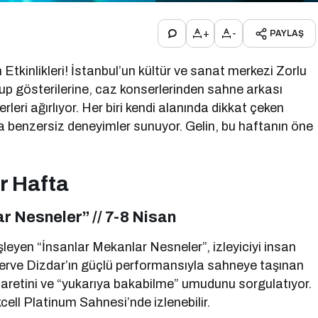
+
-
PAYLAŞ
tkinlikleri! İstanbul’un kültür ve sanat merkezi Zorlu
p gösterilerine, caz konserlerinden sahne arkası
eri ağırlıyor. Her biri kendi alanında dikkat çeken
benzersiz deneyimler sunuyor. Gelin, bu haftanın öne
r Hafta
r Nesneler” // 7-8 Nisan
işleyen “İnsanlar Mekanlar Nesneler”, izleyiciyi insan
. Merve Dizdar’ın güçlü performansıyla sahneye taşınan
aretini ve “yukarıya bakabilme” umudunu sorgulatıyor.
ell Platinum Sahnesi’nde izlenebilir.