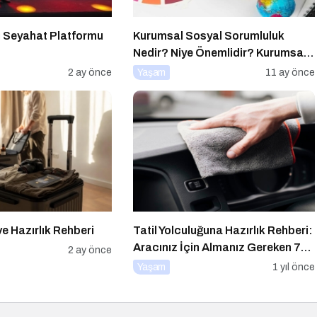
ı Seyahat Platformu
Kurumsal Sosyal Sorumluluk
Nedir? Niye Önemlidir? Kurumsal
Sosyal Sorumluluk Nasıl Yapılır?
2 ay önce
Yaşam
11 ay önce
ve Hazırlık Rehberi
Tatil Yolculuğuna Hazırlık Rehberi:
Aracınız İçin Almanız Gereken 7
2 ay önce
Temel Önlem!
Yaşam
1 yıl önce