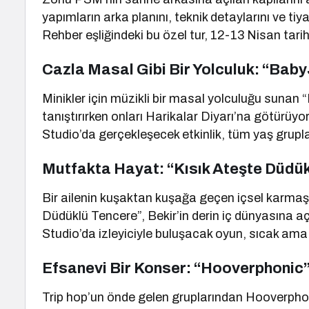
yapımların arka planını, teknik detaylarını ve 
Rehber eşliğindeki bu özel tur, 12-13 Nisan tarih
Cazla Masal Gibi Bir Yolculuk: “BabyJ
Minikler için müzikli bir masal yolculuğu sunan
tanıştırırken onları Harikalar Diyarı’na götürü
Studio’da gerçekleşecek etkinlik, tüm yaş gruplar
Mutfakta Hayat: “Kısık Ateşte Düdük
Bir ailenin kuşaktan kuşağa geçen içsel karma
Düdüklü Tencere”, Bekir’in derin iç dünyasına a
Studio’da izleyiciyle buluşacak oyun, sıcak ama 
Efsanevi Bir Konser: “Hooverphonic” 
Trip hop’un önde gelen gruplarından Hooverphoni