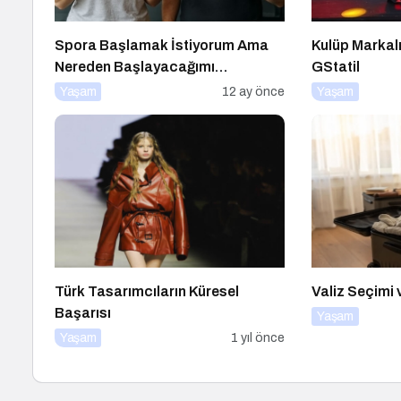
Spora Başlamak İstiyorum Ama
Kulüp Markal
Nereden Başlayacağımı
GStatil
Bilmiyorum!
Yaşam
12 ay önce
Yaşam
Türk Tasarımcıların Küresel
Valiz Seçimi 
Başarısı
Yaşam
Yaşam
1 yıl önce