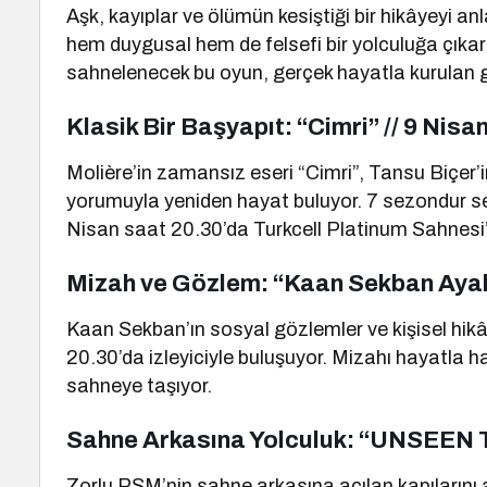
Aşk, kayıplar ve ölümün kesiştiği bir hikâyeyi a
hem duygusal hem de felsefi bir yolculuğa çıka
sahnelenecek bu oyun, gerçek hayatla kurulan güç
Klasik Bir Başyapıt: “Cimri” // 9 Nisa
Molière’in zamansız eseri “Cimri”, Tansu Biçer’i
yorumuyla yeniden hayat buluyor. 7 sezondur sey
Nisan saat 20.30’da Turkcell Platinum Sahnesi
Mizah ve Gözlem: “Kaan Sekban Ayak
Kaan Sekban’ın sosyal gözlemler ve kişisel hikâ
20.30’da izleyiciyle buluşuyor. Mizahı hayatla
sahneye taşıyor.
Sahne Arkasına Yolculuk: “UNSEEN Tu
Zorlu PSM’nin sahne arkasına açılan kapıların