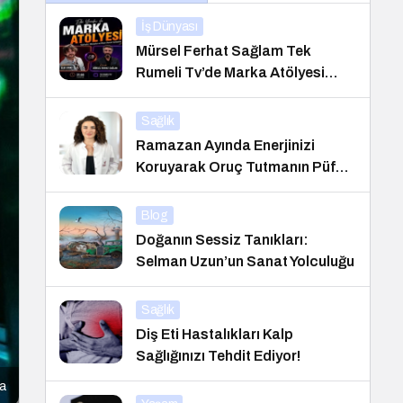
İş Dünyası
Mürsel Ferhat Sağlam Tek
Rumeli Tv’de Marka Atölyesi
Programına Konuk Oldu
Sağlık
Ramazan Ayında Enerjinizi
Koruyarak Oruç Tutmanın Püf
Noktaları
Blog
Doğanın Sessiz Tanıkları:
Selman Uzun’un Sanat Yolculuğu
Sağlık
Diş Eti Hastalıkları Kalp
Sağlığınızı Tehdit Ediyor!
ta