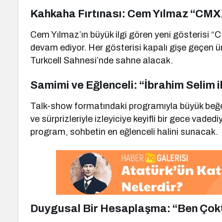
Kahkaha Fırtınası: Cem Yılmaz “CMXX
Cem Yılmaz’ın büyük ilgi gören yeni gösterisi 
devam ediyor. Her gösterisi kapalı gişe geçen
Turkcell Sahnesi’nde sahne alacak.
Samimi ve Eğlenceli: “İbrahim Selim i
Talk-show formatındaki programıyla büyük beğen
ve sürprizleriyle izleyiciye keyifli bir gece va
program, sohbetin en eğlenceli halini sunacak.
Duygusal Bir Hesaplaşma: “Ben Çokta