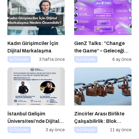
Kadın Girişimciler İçin
GenZ Talks: “Change
Dijital Markalaşma
the Game” – Geleceği
Tasarlayanlar Sahne
İş Dünyası
3 hafta önce
İş Dünyası
6 ay önce
Alıyor!
İstanbul Gelişim
Zincirler Arası Birlikte
Üniversitesi’nde Dijital
Çalışabilirlik: Blok
Markalaşma 1.0 Etkinliği
Zincirlerin Geleceği
İş Dünyası
3 ay önce
İş Dünyası
11 ay önce
Düzenlenecek