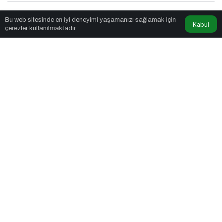
Nexus Pages
tarafından yayınlandı
Bu web sitesinde en iyi deneyimi yaşamanızı sağlamak için
Kabul
çerezler kullanılmaktadır.
4dk, 11sn
Bitcoin, İzolasyonist Politikaların Kazananı Olabilir
PAYLAŞ