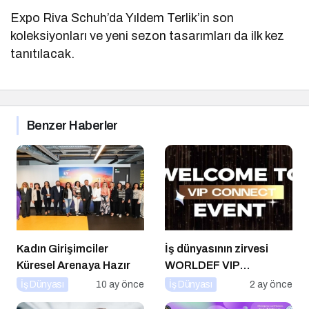
Expo Riva Schuh’da Yıldem Terlik’in son
koleksiyonları ve yeni sezon tasarımları da ilk kez
tanıtılacak.
Benzer Haberler
Kadın Girişimciler
İş dünyasının zirvesi
Küresel Arenaya Hazır
WORLDEF VIP
Connect’te buluştu
İş Dünyası
10 ay önce
İş Dünyası
2 ay önce