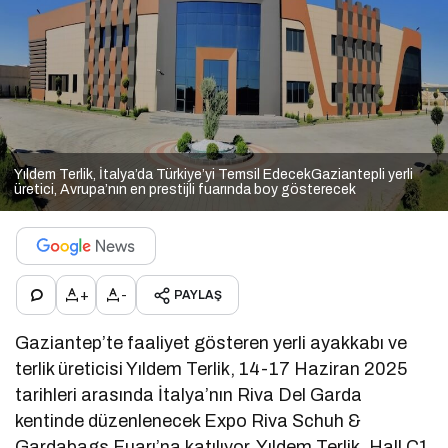
Yıldem Terlik, İtalya’da Türkiye’yi Temsil EdecekGaziantepli yerli
üretici, Avrupa’nın en prestijli fuarında boy gösterecek
+
-
PAYLAŞ
Gaziantep’te faaliyet gösteren yerli ayakkabı ve
terlik üreticisi Yıldem Terlik, 14-17 Haziran 2025
tarihleri arasında İtalya’nın Riva Del Garda
kentinde düzenlenecek Expo Riva Schuh &
Gardabags Fuarı’na katılıyor. Yıldem Terlik, Hall C1