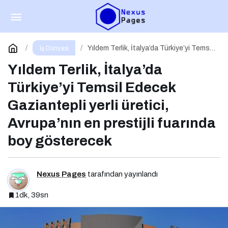
Bitcoin, İzolasyonist Politikaların Kazananı
Olabilir
Paylaş
Yorum Yap
Yıldem Terlik, İtalya’da Türkiye’yi Temsil
İş Dünyası
Edecek Gaziantepli yerli üretici,
Avrupa’nın en prestijli fuarında boy
Yıldem Terlik, İtalya’da
gösterecek
Türkiye’yi Temsil Edecek
Gaziantepli yerli üretici,
Avrupa’nın en prestijli fuarında
boy gösterecek
Nexus Pages
tarafından yayınlandı
1dk, 39sn