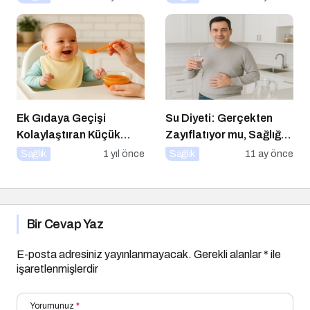
İpuçları
Ek Gıdaya Geçişi
Su Diyeti: Gerçekten
Kolaylaştıran Küçük
Zayıflatıyor mu, Sağlığa
Sırlar
Zararları Ne?
Sağlık
1 yıl önce
Sağlık
11 ay önce
Bir Cevap Yaz
E-posta adresiniz yayınlanmayacak.
Gerekli alanlar
*
ile
işaretlenmişlerdir
Yorumunuz
*