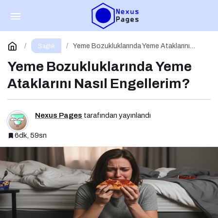
Ortoreksiya Nervoza: Sağlıklı Beslenme
Takıntısı
Paylaş
Yorum Yap
Yeme Bozukluklarında Yeme Ataklarını
Sağlık
Nasıl Engellerim?
Yeme Bozukluklarında Yeme
Ataklarını Nasıl Engellerim?
Nexus Pages
tarafından yayınlandı
6dk, 59sn