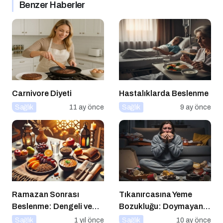
Benzer Haberler
Carnivore Diyeti
Hastalıklarda Beslenme
Sağlık
11 ay önce
Sağlık
9 ay önce
Ramazan Sonrası
Tıkanırcasına Yeme
Beslenme: Dengeli ve
Bozukluğu: Doymayan
Sağlıklı Bir Geçiş İçin
Duygular
Sağlık
1 yıl önce
Sağlık
10 ay önce