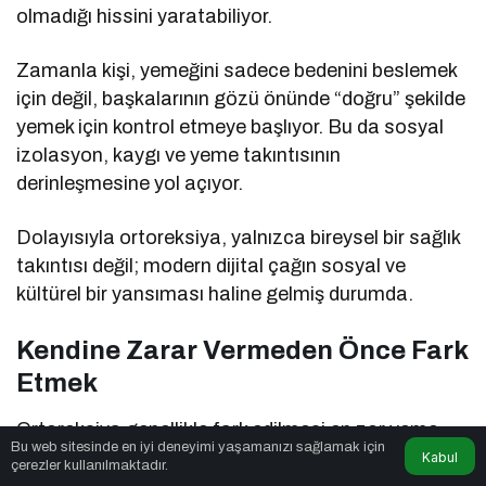
olmadığı hissini yaratabiliyor.
Zamanla kişi, yemeğini sadece bedenini beslemek
için değil, başkalarının gözü önünde “doğru” şekilde
yemek için kontrol etmeye başlıyor. Bu da sosyal
izolasyon, kaygı ve yeme takıntısının
derinleşmesine yol açıyor.
Dolayısıyla ortoreksiya, yalnızca bireysel bir sağlık
takıntısı değil; modern dijital çağın sosyal ve
kültürel bir yansıması haline gelmiş durumda.
Kendine Zarar Vermeden Önce Fark
Etmek
Ortoreksiya genellikle fark edilmesi en zor yeme
Bu web sitesinde en iyi deneyimi yaşamanızı sağlamak için
bozukluklarından biri.
Kabul
çerezler kullanılmaktadır.