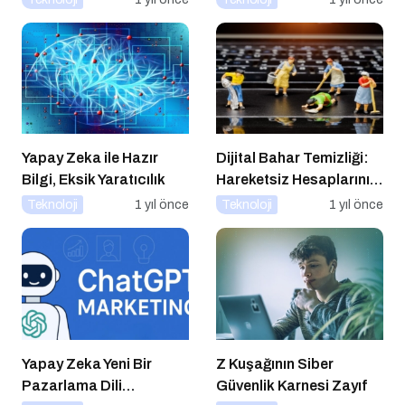
Yapay Zeka ile Hazır
Dijital Bahar Temizliği:
Bilgi, Eksik Yaratıcılık
Hareketsiz Hesaplarınızı
Temizlemenin Zamanı
Teknoloji
1 yıl önce
Teknoloji
1 yıl önce
Geldi!
Yapay Zeka Yeni Bir
Z Kuşağının Siber
Pazarlama Dili
Güvenlik Karnesi Zayıf