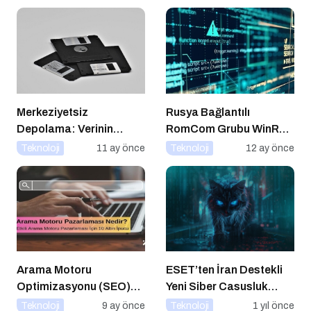
Merkeziyetsiz
Rusya Bağlantılı
Depolama: Verinin
RomCom Grubu WinRAR
Geleceği Web3 ile
Açığını Hedef Aldı
Teknoloji
11 ay önce
Teknoloji
12 ay önce
Şekilleniyor
Arama Motoru
ESET’ten İran Destekli
Optimizasyonu (SEO)
Yeni Siber Casusluk
Nedir? Etkili SEO İçin 10
Operasyonu Uyarısı
Teknoloji
9 ay önce
Teknoloji
1 yıl önce