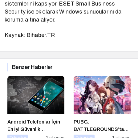
sistemlerini kapsıyor. ESET Small Business
Security ise ek olarak Windows sunucularını da
koruma altına alıyor.
Kaynak: Bihaber.TR
Benzer Haberler
Android Telefonlar İçin
PUBG:
En İyi Güvenlik
BATTLEGROUNDS’tan
Uygulamaları
1 Nisan Şakası
Teknoloji
1 yıl önce
Teknoloji
1 yıl önce