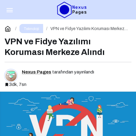
Dijital dünyanın yeni tehdidi: SnakeStealer
Paylaş
Yorum Yap
VPN ve Fidye Yazılımı Koruması Merkeze
Teknoloji
Alındı
VPN ve Fidye Yazılımı
Koruması Merkeze Alındı
Nexus Pages
tarafından yayınlandı
3dk, 7sn