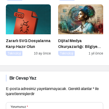
Altın İpucu
Zararlı SVG Dosyalarına
Dijital Medya
Karşı Hazır Olun
Okuryazarlığı: Bilgiye
Erişimde Sorumluluk ve
Teknoloji
10 ay önce
Teknoloji
1 yıl önce
Farkındalık
Bir Cevap Yaz
E-posta adresiniz yayınlanmayacak.
Gerekli alanlar
*
ile
işaretlenmişlerdir
Yorumunuz
*