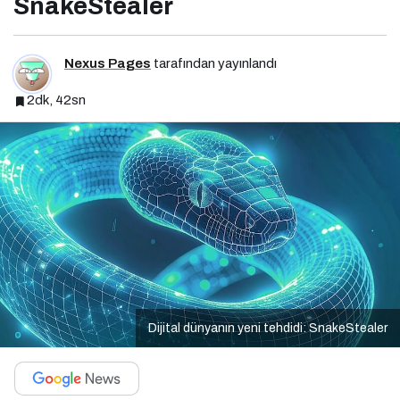
SnakeStealer
Nexus Pages
tarafından yayınlandı
2dk, 42sn
Dijital dünyanın yeni tehdidi: SnakeStealer