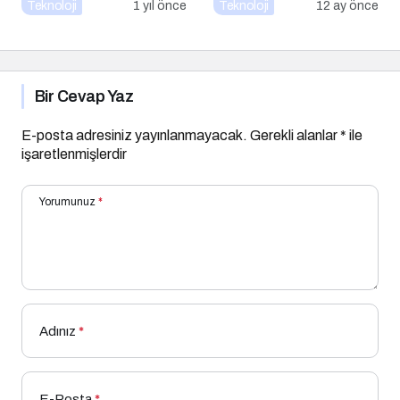
Konuşuyor:
Teknoloji
1 yıl önce
Teknoloji
12 ay önce
ChatGPT’nin
Güncellemeleri ve
Markalara Yönelik
Fırsatlar
Bir Cevap Yaz
E-posta adresiniz yayınlanmayacak.
Gerekli alanlar
*
ile
işaretlenmişlerdir
Yorumunuz
*
Adınız
*
E-Posta
*