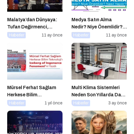
Malatya’dan Dünyaya:
Medya Satın Alma
Tufan Değirmenci,
Nedir? Niye Önemlidir?
Fethiye’de Ringe Çıkıyor
Medya Satın Alma Nasıl
Haberler
11 ay önce
Haberler
11 ay önce
Yapılır?
Mürsel Ferhat Sağlam
Multi Klima Sistemleri
Herkese Bilim
Neden Son Yıllarda Daha
Teknoloji’de “Iceberg of
Fazla Tercih Ediliyor?
Haberler
1 yıl önce
Haberler
3 ay önce
Ingonarce Fenomeni”ni
Yazdı