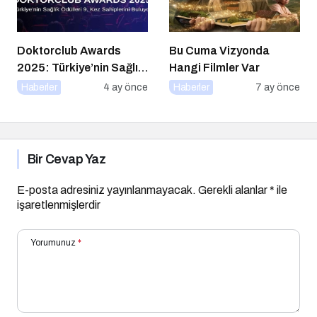
Doktorclub Awards
Bu Cuma Vizyonda
2025: Türkiye’nin Sağlık
Hangi Filmler Var
Ödülleri 9. Kez
Haberler
4 ay önce
Haberler
7 ay önce
Sahiplerini Buluyor
Bir Cevap Yaz
E-posta adresiniz yayınlanmayacak.
Gerekli alanlar
*
ile
işaretlenmişlerdir
Yorumunuz
*