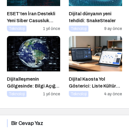
ESET’ten İran Destekli
Dijital dünyanın yeni
Yeni Siber Casusluk
tehdidi: SnakeStealer
Operasyonu Uyarısı
Teknoloji
1 yıl önce
Teknoloji
9 ay önce
Dijitalleşmenin
Dijital Kaosta Yol
Gölgesinde: Bilgi Açığı
Gösterici: Liste Kültürü
Büyüyor mu?
ve İnteraktif Çözümlerin
Teknoloji
1 yıl önce
Teknoloji
4 ay önce
Geleceği
Bir Cevap Yaz