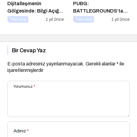
Dijitalleşmenin
PUBG:
Gölgesinde: Bilgi Açığı
BATTLEGROUNDS’tan
Büyüyor mu?
1 Nisan Şakası
Teknoloji
1 yıl önce
Teknoloji
1 yıl önce
Bir Cevap Yaz
E-posta adresiniz yayınlanmayacak.
Gerekli alanlar
*
ile
işaretlenmişlerdir
Yorumunuz
*
Adınız
*