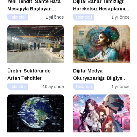
Yeni Tehdit: Sahte Hata
Dijital Bahar Temizliği:
Mesajıyla Başlayan
Hareketsiz Hesaplarınızı
Siber Saldırılar
Temizlemenin Zamanı
Teknoloji
1 yıl önce
Teknoloji
1 yıl önce
Yükselişte
Geldi!
Üretim Sektöründe
Dijital Medya
Artan Tehditler
Okuryazarlığı: Bilgiye
Erişimde Sorumluluk ve
Teknoloji
10 ay önce
Teknoloji
1 yıl önce
Farkındalık