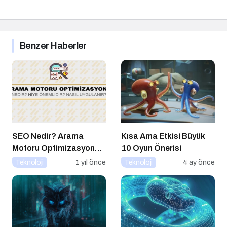
Benzer Haberler
SEO Nedir? Arama
Kısa Ama Etkisi Büyük
Motoru Optimizasyonu
10 Oyun Önerisi
Nasıl Yapılır?
Teknoloji
1 yıl önce
Teknoloji
4 ay önce