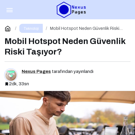
“Kırmızı Kraliçe” Yarışı Başladı!
Paylaş
Yorum Yap
Mobil Hotspot Neden Güvenlik Riski
Teknoloji
Taşıyor?
Mobil Hotspot Neden Güvenlik
Riski Taşıyor?
Nexus Pages
tarafından yayınlandı
2dk, 33sn