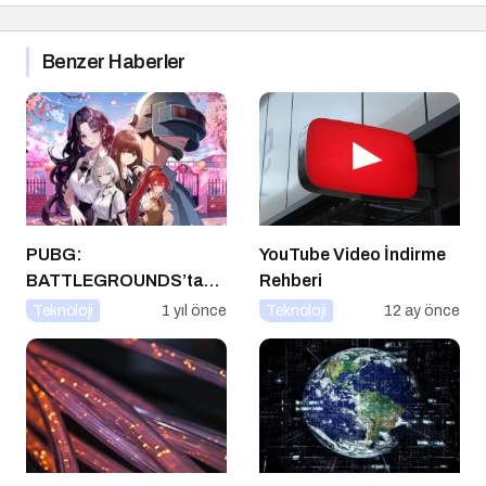
Benzer Haberler
PUBG:
YouTube Video İndirme
BATTLEGROUNDS’tan
Rehberi
1 Nisan Şakası
Teknoloji
1 yıl önce
Teknoloji
12 ay önce