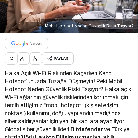
Mobil Hotspot Neden Güvenlik Riski Taşıyor?
+
-
PAYLAŞ
Halka Açık Wi-Fi Riskinden Kaçarken Kendi
Hotspot’unuzda Tuzağa Düşmeyin! Peki Mobil
Hotspot Neden Güvenlik Riski Taşıyor? Halka açık
Wi-Fi ağlarının güvenlik risklerinden korunmak için
tercih ettiğimiz “mobil hotspot” (kişisel erişim
noktası) kullanımı, doğru yapılandırılmadığında
siber saldırganlar için yeni bir kapı aralayabiliyor.
Global siber güvenlik lideri
Bitdefender
ve Türkiye
distribütörü
Laykon Bilişim
uzmanları, akıllı