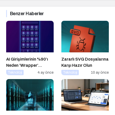
Benzer Haberler
AI Girişimlerinin %90’ı
Zararlı SVG Dosyalarına
Neden ‘Wrapper’
Karşı Hazır Olun
Kalıyor?
Teknoloji
4 ay önce
Teknoloji
10 ay önce