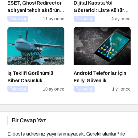
ESET, GhostRedirector
Dijital Kaosta Yol
adlı yeni tehdit aktörünü
Gösterici: Liste Kültürü
keşfetti
ve İnteraktif Çözümlerin
Teknoloji
11 ay önce
Teknoloji
4 ay önce
Geleceği
İş Teklifi Görünümlü
Android Telefonlar İçin
Siber Casusluk
En İyi Güvenlik
Operasyonu
Uygulamaları
Teknoloji
10 ay önce
Teknoloji
1 yıl önce
Bir Cevap Yaz
E-posta adresiniz yayınlanmayacak.
Gerekli alanlar
*
ile