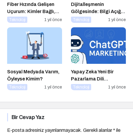
Fiber Hızında Gelişen
Dijitalleşmenin
Uçurum: Kimler Bağlı,
Gölgesinde: Bilgi Açığı
Kimler Dışarıda
Büyüyor mu?
Teknoloji
1 yıl önce
Teknoloji
1 yıl önce
Sosyal Medyada Varım,
Yapay Zeka Yeni Bir
Öyleyse Kimim?
Pazarlama Dili
Konuşuyor:
Teknoloji
1 yıl önce
Teknoloji
1 yıl önce
ChatGPT’nin
Güncellemeleri ve
Markalara Yönelik
Fırsatlar
Bir Cevap Yaz
E-posta adresiniz yayınlanmayacak.
Gerekli alanlar
*
ile