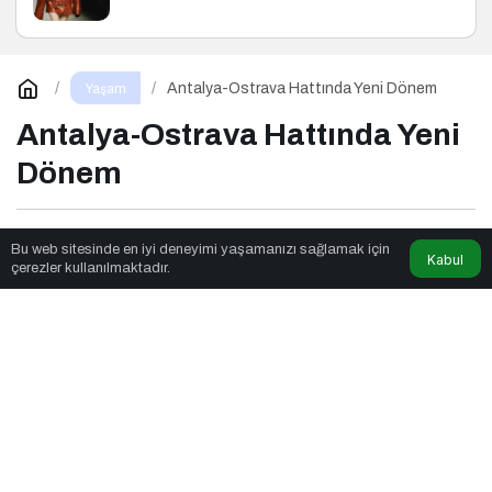
Antalya-Ostrava Hattında Yeni Dönem
Yaşam
Antalya-Ostrava Hattında Yeni
Dönem
Nexus Pages
tarafından yayınlandı
Bu web sitesinde en iyi deneyimi yaşamanızı sağlamak için
Kabul
çerezler kullanılmaktadır.
3dk, 44sn