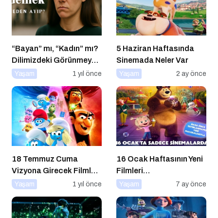
“Bayan” mı, “Kadın” mı?
5 Haziran Haftasında
Dilimizdeki Görünmeyen
Sinemada Neler Var
Cinsiyet Ayrımı
Yaşam
1 yıl önce
Yaşam
2 ay önce
18 Temmuz Cuma
16 Ocak Haftasının Yeni
Vizyona Girecek Filmler
Filmleri
Belli Oldu
Sinemaseverlerle
Yaşam
1 yıl önce
Yaşam
7 ay önce
Buluşuyor