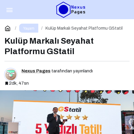
Antalya-Ostrava Hattında Yeni Dönem
Paylaş
Yorum Yap
Kulüp Markalı Seyahat Platformu GStatil
Yaşam
Kulüp Markalı Seyahat
Platformu GStatil
Nexus Pages
tarafından yayınlandı
2dk, 47sn