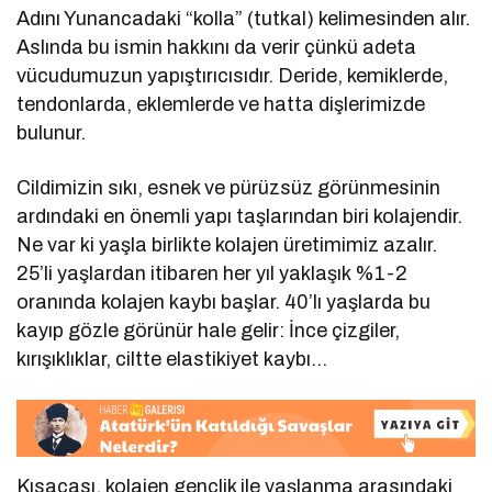
Adını Yunancadaki “kolla” (tutkal) kelimesinden alır.
Aslında bu ismin hakkını da verir çünkü adeta
vücudumuzun yapıştırıcısıdır. Deride, kemiklerde,
tendonlarda, eklemlerde ve hatta dişlerimizde
bulunur.
Cildimizin sıkı, esnek ve pürüzsüz görünmesinin
ardındaki en önemli yapı taşlarından biri kolajendir.
Ne var ki yaşla birlikte kolajen üretimimiz azalır.
25’li yaşlardan itibaren her yıl yaklaşık %1-2
oranında kolajen kaybı başlar. 40’lı yaşlarda bu
kayıp gözle görünür hale gelir: İnce çizgiler,
kırışıklıklar, ciltte elastikiyet kaybı…
Kısacası, kolajen gençlik ile yaşlanma arasındaki