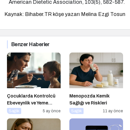
American Dietetic Association, 103(5), 582-587.
Kaynak: Bihaber.TR köşe yazarı Melina Ezgi Tosun
Benzer Haberler
Çocuklarda Kontrolcü
Menopozda Kemik
Ebeveynlik ve Yeme
Sağlığı ve Riskleri
Direnci
Sağlık
5 ay önce
Sağlık
11 ay önce