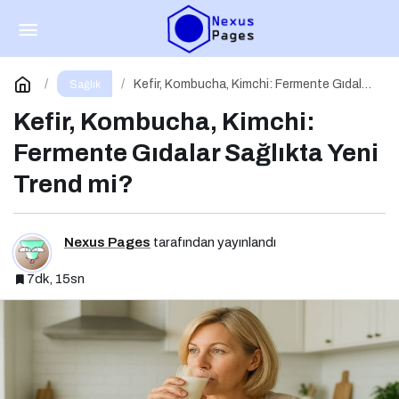
Kolajen Takviyeleri: Gerçekten Cildi
Gençleştiriyor mu?
Paylaş
Yorum Yap
Kefir, Kombucha, Kimchi: Fermente Gıdalar
Sağlık
Sağlıkta Yeni Trend mi?
Kefir, Kombucha, Kimchi:
Fermente Gıdalar Sağlıkta Yeni
Trend mi?
Nexus Pages
tarafından yayınlandı
7dk, 15sn