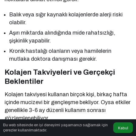
Balık veya sığır kaynaklı kolajenlerde alerji riski
olabilir.
Aşırı miktarda alındığında mide rahatsızlığı,
şişkinlik yapabilir.
Kronik hastalığı olanların veya hamilelerin
mutlaka doktora danışması gerekir.
Kolajen Takviyeleri ve Gerçekçi
Beklentiler
Kolajen takviyesi kullanan birçok kişi, birkaç hafta
içinde mucizevi bir gençleşme bekliyor. Oysa etkiler
genellikle 3-6 ay düzenli kullanım sonrası
gözlemlenebiliyor.
Bu web sitesinde en iyi deneyimi yaşamanızı sağlamak için
Kabul
çerezler kullanılmaktadır.
Ayrıca unutmayalım: Kolajen sadece cildin değil,