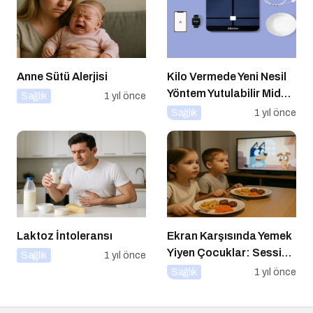
Anne Sütü Alerjisi
Kilo Vermede Yeni Nesil
Yöntem Yutulabilir Mide
Sağlık
1 yıl önce
Balonu ile Ameliyatsız
Sağlık
1 yıl önce
Konforlu ve Hızlı Bir
Çözüm
Laktoz İntoleransı
Ekran Karşısında Yemek
Yiyen Çocuklar: Sessiz
Sağlık
1 yıl önce
Tehlike
Sağlık
1 yıl önce