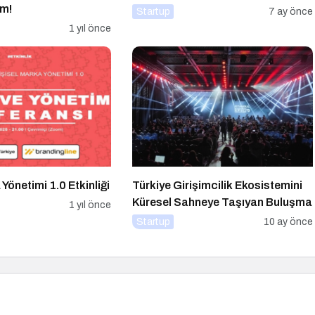
ım!
Startup
7 ay önce
1 yıl önce
 Yönetimi 1.0 Etkinliği
Türkiye Girişimcilik Ekosistemini
Küresel Sahneye Taşıyan Buluşma
1 yıl önce
Startup
10 ay önce