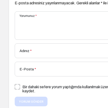
E-posta adresiniz yayınlanmayacak.
Gerekli alanlar
*
ile
Yorumunuz
*
Adınız
*
E-Posta
*
Bir dahaki sefere yorum yaptığımda kullanılmak üzer
kaydet.
YORUM GÖNDER