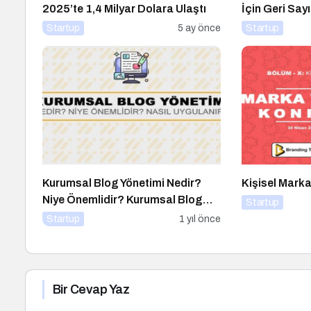
2025’te 1,4 Milyar Dolara Ulaştı
İçin Geri Say
Startup
5 ay önce
Startup
Kurumsal Blog Yönetimi Nedir?
Kişisel Marka
Niye Önemlidir? Kurumsal Blog
Startup
Yönetimi Nasıl Yapılır?
Startup
1 yıl önce
Bir Cevap Yaz