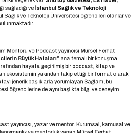
 farklı seçenek var.
Startup Gazetesi, Es Haber,
i sağladığı ve
İstanbul Sağlık ve Teknoloji
ul Sağlık ve Teknoloji Üniversitesi öğrencileri olanlar ve
bulunmaktadır.
şim Mentoru ve Podcast yayıncısı Mürsel Ferhat
mcilerin Büyük Hataları”
ana temalı bir konuşma
afından hayata geçirilmiş bir podcast, kitap ve
arı ekosistemin yakından takip ettiği bir format olarak
 hatayı jenerik başlıklarla yorumlayan Sağlam, bu
si öğrencilerine de aynı başlıkta bilgi ve deneyim
st yayıncısı, yazar ve mentor. Kurumsal, kamusal ve
 danışmanlık ve mentorluk yapan Mürsel Ferhat