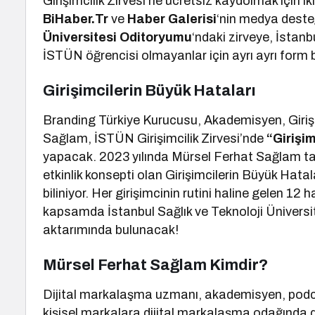
Girişimcilik Zirvesi’ne ücretsiz kaydolmak için iki
BiHaber.Tr
ve
Haber Galerisi
‘nin medya desteğ
Üniversitesi Oditoryumu
‘ndaki zirveye, İstanb
İSTÜN öğrencisi olmayanlar için ayrı ayrı form 
Girişimcilerin Büyük Hataları
Branding Türkiye Kurucusu, Akademisyen, Giri
Sağlam, İSTÜN Girişimcilik Zirvesi’nde
“Girişi
yapacak. 2023 yılında Mürsel Ferhat Sağlam tar
etkinlik konsepti olan Girişimcilerin Büyük Hatal
biliniyor. Her girişimcinin rutini haline gelen 12
kapsamda İstanbul Sağlık ve Teknoloji Üniversite
aktarımında bulunacak!
Mürsel Ferhat Sağlam Kimdir?
Dijital markalaşma uzmanı, akademisyen, podca
kişisel markalara dijital markalaşma odağında