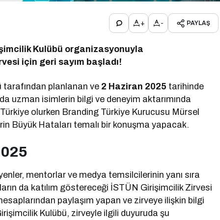
+
-
PAYLAŞ
rişimcilik Kulübü organizasyonuyla
rvesi için geri sayım başladı!
bü tarafından planlanan ve
2 Haziran 2025
tarihinde
ında uzman isimlerin bilgi ve deneyim aktarımında
 Türkiye olurken Branding Türkiye Kurucusu Mürsel
rin Büyük Hataları temalı bir konuşma yapacak.
2025
enler, mentorlar ve medya temsilcilerinin yanı sıra
nların da katılım göstereceği İSTÜN Girişimcilik Zirvesi
i hesaplarından paylaşım yapan ve zirveye ilişkin bilgi
rişimcilik Kulübü, zirveyle ilgili duyuruda şu