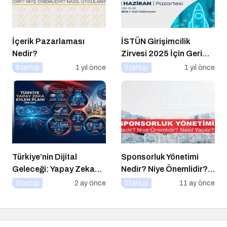
İçerik Pazarlaması
İSTÜN Girişimcilik
Nedir?
Zirvesi 2025 İçin Geri
Sayım
Startup
1 yıl önce
Startup
1 yıl önce
Türkiye’nin Dijital
Sponsorluk Yönetimi
Geleceği: Yapay Zeka
Nedir? Niye Önemlidir?
Çağında “BİLGE”
Nasıl Yapılır?
Startup
2 ay önce
Startup
11 ay önce
Hamlesi