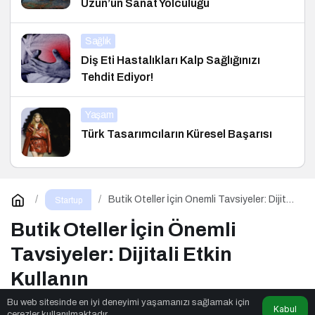
Uzun’un Sanat Yolculuğu
Sağlık
Diş Eti Hastalıkları Kalp Sağlığınızı
Tehdit Ediyor!
Yaşam
Türk Tasarımcıların Küresel Başarısı
Butik Oteller İçin Önemli Tavsiyeler: Dijitali
Startup
Etkin Kullanın
Butik Oteller İçin Önemli
Tavsiyeler: Dijitali Etkin
Kullanın
Bu web sitesinde en iyi deneyimi yaşamanızı sağlamak için
Kabul
çerezler kullanılmaktadır.