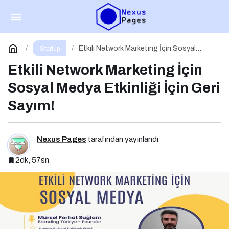
Butik Oteller İçin Önemli Tavsiyeler: Dijitali
Etkin Kullanın
Paylaş
Yorum Yap
Etkili Network Marketing İçin Sosyal
Startup
Medya Etkinliği İçin Geri Sayım!
Etkili Network Marketing İçin
Sosyal Medya Etkinliği İçin Geri
Sayım!
Nexus Pages
tarafından yayınlandı
2dk, 57sn