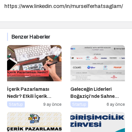
https://www.linkedin.com/in/murselferhatsaglam/
Benzer Haberler
İçerik Pazarlaması
Geleceğin Liderleri
Nedir? Etkili İçerik
Boğaziçi’nde Sahne
Pazarlaması İçin 10
Alıyor
Startup
9 ay önce
Startup
6 ay önce
Altın İpucu