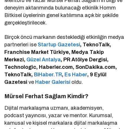
Mentoru ve Yazar Mürsel Ferhat Sağlam’ın bilgi ve
deneyim aktarımında bulunacağı etkinlik Homm
Bitkisel üyelerinin genel katılımına açık bir şekilde
gerçekleştirilecek.
Birçok öncü markanın desteklediği etkinliğin medya
partnerleri ise
Startup Gazetesi
, TeknoTalk,
Franchise Market Türkiye, Medya Takip
Merkezi,
Güzel Antalya
, PR Atölye Dergisi,
Technologic, Haberler.com, SonDakika.com,
TeknoTalk,
BiHaber.TR
,
Es Haber
, 9 Eylül
Gazetesi
ve
Haber Galerisi
oldu.
Mürsel Ferhat Sağlam Kimdir?
Dijital markalaşma uzmanı, akademisyen,
podcast yayıncısı, yazar ve mentor. Kurumsal,
kamusal ve kişisel markalara dijital markalaşma