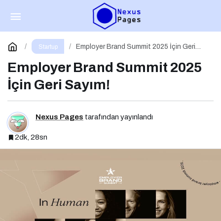
İşletmelere Marka Vizyonu Kazandıran Kitap:
Stratejik Marka Yönetimi
Paylaş
Yorum Yap
Employer Brand Summit 2025 İçin Geri
Startup
Sayım!
Employer Brand Summit 2025
İçin Geri Sayım!
Nexus Pages
tarafından yayınlandı
2dk, 28sn