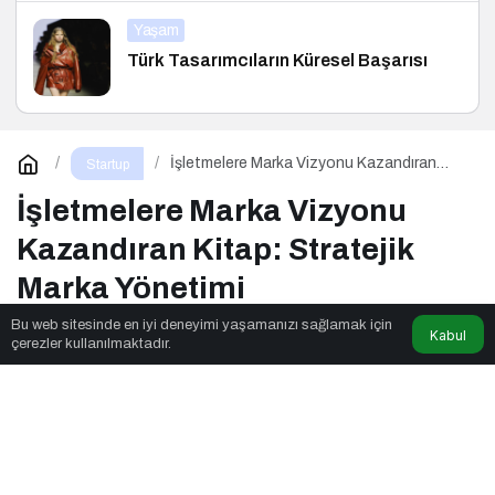
Yaşam
Türk Tasarımcıların Küresel Başarısı
İşletmelere Marka Vizyonu Kazandıran
Startup
Kitap: Stratejik Marka Yönetimi
İşletmelere Marka Vizyonu
Kazandıran Kitap: Stratejik
Marka Yönetimi
Bu web sitesinde en iyi deneyimi yaşamanızı sağlamak için
Kabul
çerezler kullanılmaktadır.
Nexus Pages
tarafından yayınlandı
2dk, 40sn