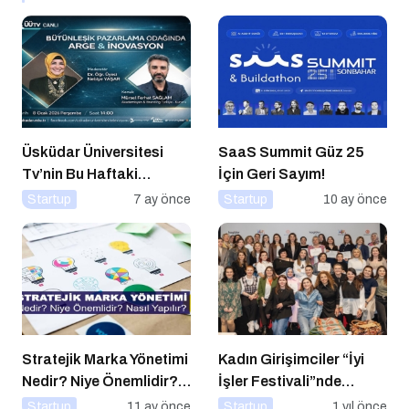
Üsküdar Üniversitesi
SaaS Summit Güz 25
Tv’nin Bu Haftaki
İçin Geri Sayım!
Konuğu Mürsel Ferhat
Startup
7 ay önce
Startup
10 ay önce
Sağlam Oluyor
Stratejik Marka Yönetimi
Kadın Girişimciler “İyi
Nedir? Niye Önemlidir?
İşler Festivali”nde
Stratejik Marka Yönetimi
Buluştu
Startup
11 ay önce
Startup
1 yıl önce