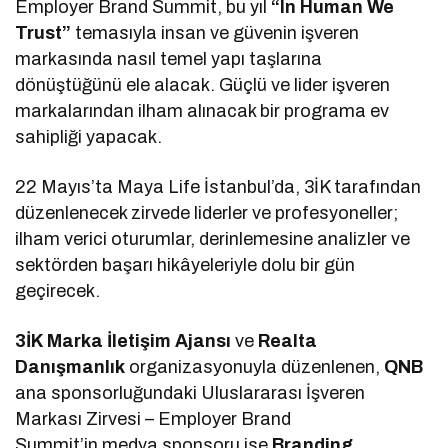
Employer Brand Summit, bu yıl
“In Human We
Trust”
temasıyla insan ve güvenin işveren
markasında nasıl temel yapı taşlarına
dönüştüğünü ele alacak. Güçlü ve lider işveren
markalarından ilham alınacak bir programa ev
sahipliği yapacak.
22 Mayıs’ta Maya Life İstanbul’da, 3İK tarafından
düzenlenecek zirvede liderler ve profesyoneller;
ilham verici oturumlar, derinlemesine analizler ve
sektörden başarı hikâyeleriyle dolu bir gün
geçirecek.
3İK Marka İletişim Ajansı
ve
Realta
Danışmanlık
organizasyonuyla düzenlenen,
QNB
ana sponsorluğundaki Uluslararası İşveren
Markası Zirvesi – Employer Brand
Summit’in medya sponsoru ise
Branding