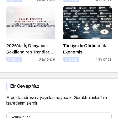
Nasıl Yapılır?
2026’da İş Dünyasını
Türkiye’de Görünürlük
Şekillendiren Trendler
Ekonomisi
Talk N Training “İlham
Startup
6 ay önce
Startup
7 ay önce
Veren Buluşmalar”
Serisinde!
Bir Cevap Yaz
E-posta adresiniz yayınlanmayacak.
Gerekli alanlar
*
ile
işaretlenmişlerdir
Yorumunuz
*