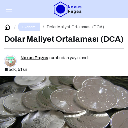
DeFi’de Likidite Havuzları: Yeni Nesil Finansın
Kalbi
Paylaş
Yorum Yap
Dolar Maliyet Ortalaması (DCA)
Ekonomi
Dolar Maliyet Ortalaması (DCA)
Nexus Pages
tarafından yayınlandı
5dk, 51sn