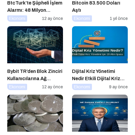
BtcTurk’te Şüpheli İşlem
Bitcoin 83.500 Doları
Alarmı: 48 Milyon
Aştı
Dolarlık Çıkış İddiası
Ekonomi
12 ay önce
Ekonomi
1 yıl önce
Bybit TR’den Blok Zinciri
Dijital Kriz Yönetimi
Kullanıcılarına Ağ
Nedir Etkili Dijital Kriz
Tıkanıklığı Rehberi!
Yönetimi için 10 Altın
Ekonomi
12 ay önce
Ekonomi
9 ay önce
İpucu