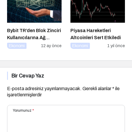
Bybit TR’den Blok Zinciri
Piyasa Hareketleri
Kullanıcılarına Ağ
Altcoinleri Sert Etkiledi
Tıkanıklığı Rehberi!
Ekonomi
12 ay önce
Ekonomi
1 yıl önce
Bir Cevap Yaz
E-posta adresiniz yayınlanmayacak.
Gerekli alanlar
*
ile
işaretlenmişlerdir
Yorumunuz
*