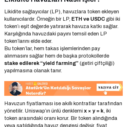
Likidite sağlayıcılar (LP), havuzlara token ekleyen
kullanıcılardır. Örneğin bir LP,
ETH ve USDC
gibi iki
token’ı eşit değerde yatırarak havuza katkı sağlar.
Karşılığında havuzdaki payını temsil eden LP
token’larını elde eder.
Bu token’lar, hem takas işlemlerinden pay
alınmasını sağlar hem de başka protokollerde
stake edilerek “yield farming”
(getiri çiftçiliği)
yapılmasına olanak tanır.
Havuzun fiyatlaması ise akıllı kontratlar tarafından
yönetilir. Uniswap’ın ünlü denklemi
x × y = k
, iki
token arasındaki oranı korur. Bir token alındığında
veya satıldığında havuz dengesi değişir, fiyat