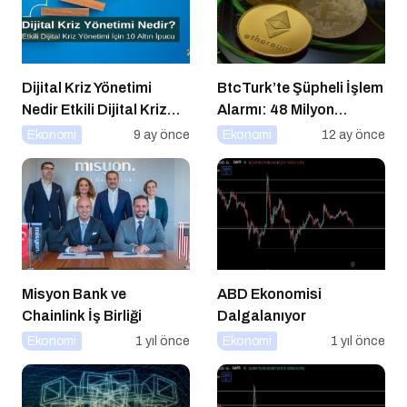
Dijital Kriz Yönetimi
BtcTurk’te Şüpheli İşlem
Nedir Etkili Dijital Kriz
Alarmı: 48 Milyon
Yönetimi için 10 Altın
Dolarlık Çıkış İddiası
Ekonomi
9 ay önce
Ekonomi
12 ay önce
İpucu
Misyon Bank ve
ABD Ekonomisi
Chainlink İş Birliği
Dalgalanıyor
Ekonomi
1 yıl önce
Ekonomi
1 yıl önce