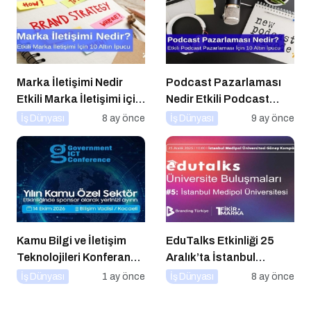
Marka İletişimi Nedir
Podcast Pazarlaması
Etkili Marka İletişimi için
Nedir Etkili Podcast
10 Altın Öneri
Pazarlaması için 10
İş Dünyası
8 ay önce
İş Dünyası
9 ay önce
Altın İpucu
Kamu Bilgi ve İletişim
EduTalks Etkinliği 25
Teknolojileri Konferansı
Aralık’ta İstanbul
2026 İçin Geri Sayım!
Medipol
İş Dünyası
1 ay önce
İş Dünyası
8 ay önce
Üniversitesi’nde!