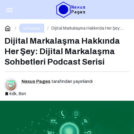
Before Friday Etkinliği İçin Geri Sayım!
Paylaş
Yorum Yap
Dijital Markalaşma Hakkında Her Şey:
İş Dünyası
Dijital Markalaşma Sohbetleri Podcast
Serisi
Dijital Markalaşma Hakkında
Her Şey: Dijital Markalaşma
Sohbetleri Podcast Serisi
Nexus Pages
tarafından yayınlandı
4dk, 8sn