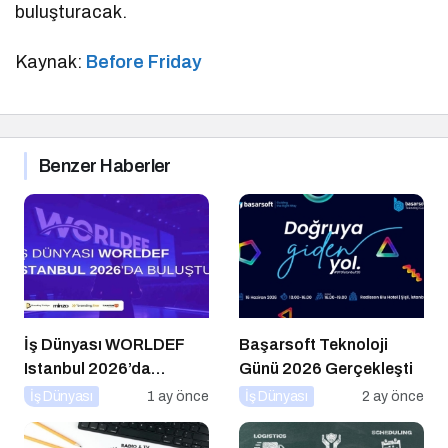
buluşturacak.
Kaynak:
Before Friday
Benzer Haberler
İş Dünyası WORLDEF
Başarsoft Teknoloji
Istanbul 2026’da
Günü 2026 Gerçekleşti
Buluştu
İş Dünyası
1 ay önce
İş Dünyası
2 ay önce