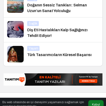
Doğanın Sessiz Tanıkları: Selman
Uzun’un Sanat Yolculuğu
Sağlık
Diş Eti Hastalıkları Kalp Sağlığınızı
Tehdit Ediyor!
Yaşam
Türk Tasarımcıların Küresel Başarısı
© Telif Hakkı 29.01.2008, Tüm Hakları Saklıdır.
haber
,
en iyiler
Bu web sitesinde en iyi deneyimi yaşamanızı sağlamak için
listesi
,
bihaber
,
sağlıklı
Kabul