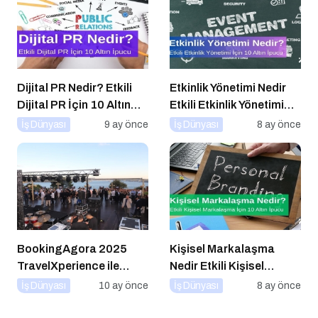
Dijital PR Nedir? Etkili
Etkinlik Yönetimi Nedir
Dijital PR İçin 10 Altın
Etkili Etkinlik Yönetimi
İpucu
İçin 10 Altın İpucu
İş Dünyası
9 ay önce
İş Dünyası
8 ay önce
BookingAgora 2025
Kişisel Markalaşma
TravelXperience ile
Nedir Etkili Kişisel
seyahat sektörü Six
Markalaşma için 10 Altın
İş Dünyası
10 ay önce
İş Dünyası
8 ay önce
Senses Kocataş
İpucu
Mansions’da bir araya