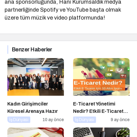
ana sponsorluğunda, Hani Kurumsaldık medya
partnerliğinde Spotify ve YouTube başta olmak
üzere tüm müzik ve video platformunda!
Benzer Haberler
Kadın Girişimciler
E-Ticaret Yönetimi
Küresel Arenaya Hazır
Nedir? Etkili E-Ticaret
Yönetimi İçin 10 Altın
İş Dünyası
10 ay önce
İş Dünyası
9 ay önce
İpucu