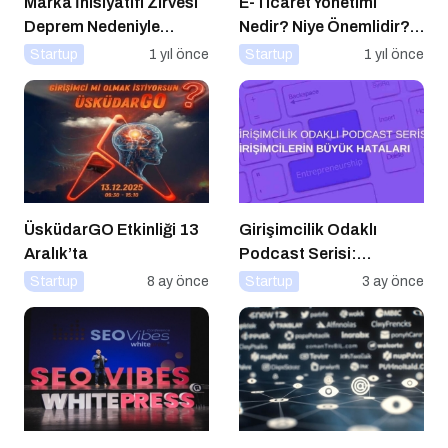
Marka İnisiyatifi Zirvesi
E-Ticaret Yönetimi
Deprem Nedeniyle
Nedir? Niye Önemlidir?
Ertelendi
E-Ticaret Yönetimi Nasıl
Startup
1 yıl önce
Startup
1 yıl önce
Yapılır?
ÜsküdarGO Etkinliği 13
Girişimcilik Odaklı
Aralık’ta
Podcast Serisi:
Girişimcilerin Büyük
Startup
8 ay önce
Startup
3 ay önce
Hataları