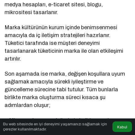
medya hesapları, e-ticaret sitesi, blogu,
mikrositesi tasarlanır.
Marka kültürünün kurum içinde benimsenmesi
amacıyla da iç iletişim stratejileri hazırlanır.
Tüketici tarafında ise müşteri deneyimi
tasarlanarak tüketicinin marka ile olan etkileşimi
artırılır.
Son aşamada ise marka, değişen koşullara uyum
sağlamak amacıyla sürekli iyileştirme ve
güncelleme sürecine tabi tutulur. Tüm bunlarla
birlikte marka oluşturma süreci kısaca şu
adımlardan oluşur;
Misyon, vizyon ve değerlerin belirlenmesi
Bu web sitesinde en iyi deneyimi yaşamanızı sağlamak için
Kabul
çerezler kullanılmaktadır.
Hedef kitle analizi