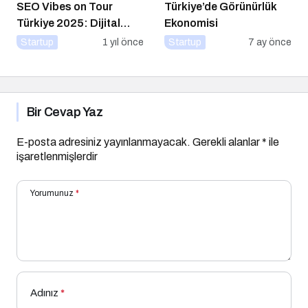
SEO Vibes on Tour
Türkiye’de Görünürlük
Türkiye 2025: Dijital
Ekonomisi
Dünyanın Nabzını Tutan
Startup
1 yıl önce
Startup
7 ay önce
Etkinlik
Bir Cevap Yaz
E-posta adresiniz yayınlanmayacak.
Gerekli alanlar
*
ile
işaretlenmişlerdir
Yorumunuz
*
Adınız
*