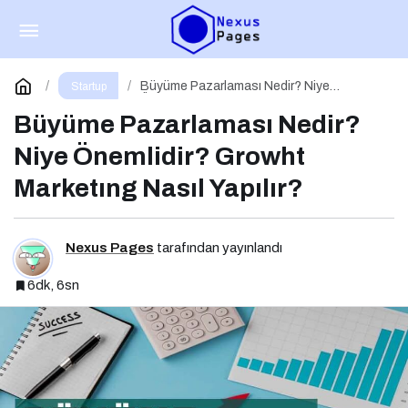
Marka Oluşturma Nedir? Niye Önemlidir?
Marka Oluşturma Nasıl Yapılır?
Paylaş
Yorum Yap
Büyüme Pazarlaması Nedir? Niye
Startup
Önemlidir? Growht Marketıng Nasıl Yapılır?
Büyüme Pazarlaması Nedir?
Niye Önemlidir? Growht
Marketıng Nasıl Yapılır?
Nexus Pages
tarafından yayınlandı
6dk, 6sn