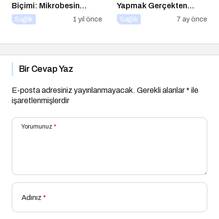
Biçimi: Mikrobesin
Yapmak Gerçekten
Eksikliklerinin
Sağlıklı mı?
Sağlık
1 yıl önce
Sağlık
7 ay önce
Nörogelişim Üzerindeki
Etkisi
Bir Cevap Yaz
E-posta adresiniz yayınlanmayacak.
Gerekli alanlar
*
ile
işaretlenmişlerdir
Yorumunuz
*
Adınız
*