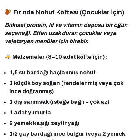
Fırında Nohut Köftesi (Çocuklar İçin)
Bitkisel protein, lif ve vitamin deposu bir öğün
seçeneği. Etten uzak duran çocuklar veya
vejetaryen menüler için birebir.
Malzemeler (8–10 adet köfte için):
1,5 su bardağı haşlanmış nohut
1 küçük boy soğan (rendelenmiş veya çok
ince doğranmış)
1 diş sarımsak (isteğe bağlı – çok az)
1 adet yumurta
2 yemek kaşığı zeytinyağı
1/2 çay bardağı ince bulgur (veya 2 yemek