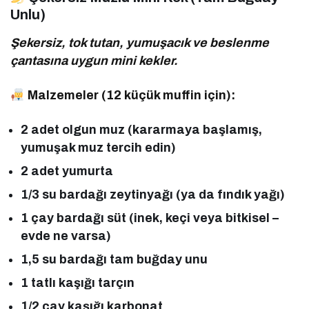
Unlu)
Şekersiz, tok tutan, yumuşacık ve beslenme
çantasına uygun mini kekler.
Malzemeler (12 küçük muffin için):
2 adet olgun muz (kararmaya başlamış,
yumuşak muz tercih edin)
2 adet yumurta
1/3 su bardağı zeytinyağı (ya da fındık yağı)
1 çay bardağı süt (inek, keçi veya bitkisel –
evde ne varsa)
1,5 su bardağı tam buğday unu
1 tatlı kaşığı tarçın
1/2 çay kaşığı karbonat