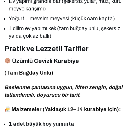
Ev yapımı granola bar (şekersiz yulaf, muz, kuru
meyve karışımı)
Yoğurt + mevsim meyvesi (küçük cam kapta)
1 dilim ev yapımı kek (tam buğday unlu, şekersiz
ya da çok az ballı)
Pratik ve Lezzetli Tarifler
Üzümlü Cevizli Kurabiye
(Tam Buğday Unlu)
Beslenme çantasına uygun, liften zengin, doğal
tatlandırıcılı, doyurucu bir tarif.
Malzemeler (Yaklaşık 12–14 kurabiye için):
1 adet büyük boy yumurta