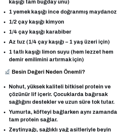
kaşığı tam buğday unu)
1 yemek kaşığı ince doğranmış maydanoz
1/2 çay kaşığı kimyon
1/4 çay kaşığı karabiber
Az tuz (1/4 çay kaşığı – 1 yaş üzeri için)
1 tatlı kaşığı limon suyu (hem lezzet hem
demir emilimini artırmak için)
Besin Değeri Neden Önemli?
Nohut, yüksek kaliteli bitkisel protein ve
çözünür lif içerir. Çocuklarda bağırsak
sağlığını destekler ve uzun süre tok tutar.
Yumurta, köfteyi bağlarken aynı zamanda
tam protein sağlar.
Zeytinyağı, sağlıklı yağ asitleriyle beyin