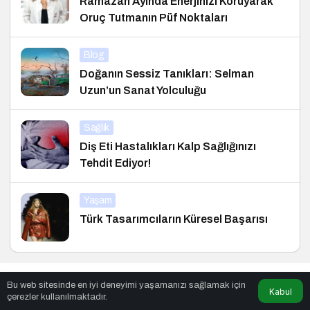
Ramazan Ayında Enerjinizi Koruyarak
Oruç Tutmanın Püf Noktaları
Blog
Doğanın Sessiz Tanıkları: Selman
Uzun’un Sanat Yolculuğu
Sağlık
Diş Eti Hastalıkları Kalp Sağlığınızı
Tehdit Ediyor!
Yaşam
Türk Tasarımcıların Küresel Başarısı
Okul Çağı Çocuklarında (6–12 yaş)
Sağlık
Bu web sitesinde en iyi deneyimi yaşamanızı sağlamak için
Kabul
Beslenme
çerezler kullanılmaktadır.