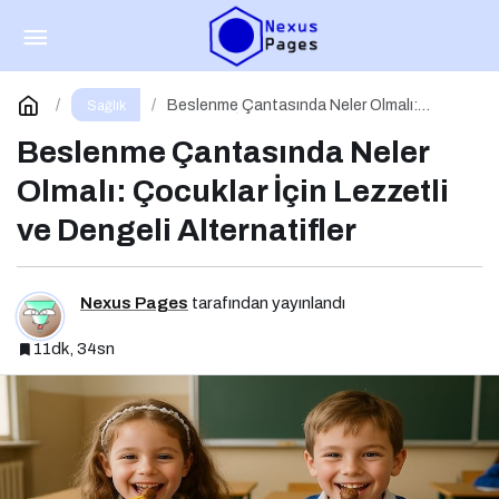
Okul Çağı Çocuklarında (6–12 yaş) Beslenme
Paylaş
Yorum Yap
Beslenme Çantasında Neler Olmalı:
Sağlık
Çocuklar İçin Lezzetli ve Dengeli
Alternatifler
Beslenme Çantasında Neler
Olmalı: Çocuklar İçin Lezzetli
ve Dengeli Alternatifler
Nexus Pages
tarafından yayınlandı
11dk, 34sn