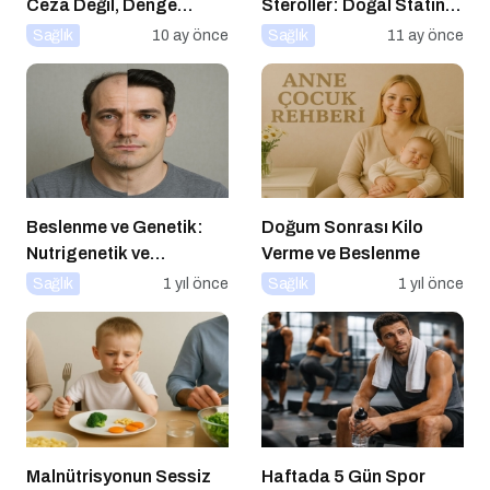
Ceza Değil, Denge
Steroller: Doğal Statin
Zamanı
Etkisi
Sağlık
10 ay önce
Sağlık
11 ay önce
Beslenme ve Genetik:
Doğum Sonrası Kilo
Nutrigenetik ve
Verme ve Beslenme
Nutrigenomik’in Rolü
Sağlık
1 yıl önce
Sağlık
1 yıl önce
Malnütrisyonun Sessiz
Haftada 5 Gün Spor