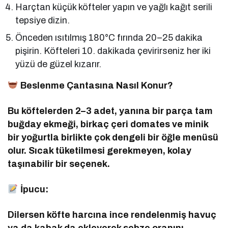
Harçtan küçük köfteler yapın ve yağlı kağıt serili
tepsiye dizin.
Önceden ısıtılmış 180°C fırında 20–25 dakika
pişirin. Köfteleri 10. dakikada çevirirseniz her iki
yüzü de güzel kızarır.
Beslenme Çantasına Nasıl Konur?
Bu köftelerden 2–3 adet, yanına bir parça tam
buğday ekmeği, birkaç çeri domates ve minik
bir yoğurtla birlikte çok dengeli bir öğle menüsü
olur. Sıcak tüketilmesi gerekmeyen, kolay
taşınabilir bir seçenek.
İpucu:
Dilersen köfte harcına ince rendelenmiş havuç
ya da kabak da ekleyerek sebze oranını