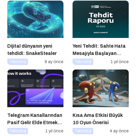
Dijital dünyanın yeni
Yeni Tehdit: Sahte Hata
tehdidi: SnakeStealer
Mesajıyla Başlayan
Siber Saldırılar
Teknoloji
9 ay önce
Teknoloji
1 yıl önce
Yükselişte
Telegram Kanallarından
Kısa Ama Etkisi Büyük
Pasif Gelir Elde Etmek
10 Oyun Önerisi
Artık Mümkün
Teknoloji
1 yıl önce
Teknoloji
4 ay önce