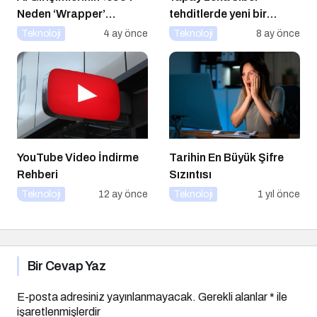
Neden ‘Wrapper’
tehditlerde yeni bir
Kalıyor?
dönemi başlatıyor
Teknoloji
4 ay önce
Teknoloji
8 ay önce
YouTube Video İndirme
Tarihin En Büyük Şifre
Rehberi
Sızıntısı
Teknoloji
12 ay önce
Teknoloji
1 yıl önce
Bir Cevap Yaz
E-posta adresiniz yayınlanmayacak.
Gerekli alanlar
*
ile
işaretlenmişlerdir