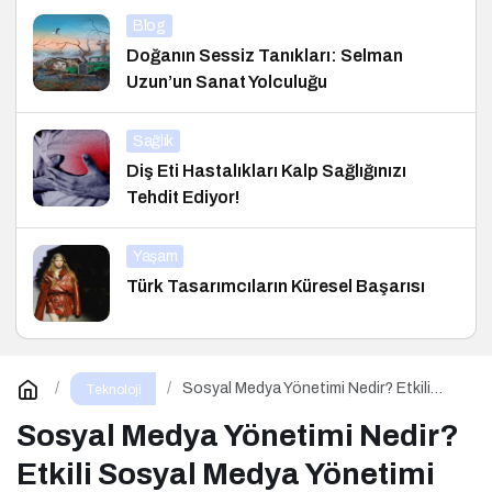
Blog
Doğanın Sessiz Tanıkları: Selman
Uzun’un Sanat Yolculuğu
Sağlık
Diş Eti Hastalıkları Kalp Sağlığınızı
Tehdit Ediyor!
Yaşam
Türk Tasarımcıların Küresel Başarısı
Sosyal Medya Yönetimi Nedir? Etkili
Teknoloji
Sosyal Medya Yönetimi İçin 10 Altın
İpucu
Sosyal Medya Yönetimi Nedir?
Etkili Sosyal Medya Yönetimi