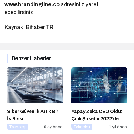
www.brandingline.co
adresini ziyaret
edebilirsiniz.
Kaynak: Bihaber.TR
Benzer Haberler
Siber Güvenlik Artık Bir
Yapay Zeka CEO Oldu:
İş Riski
Çinli Şirketin 2022’de
Attığı Adım Yeniden
Teknoloji
9 ay önce
Teknoloji
1 yıl önce
Gündemde