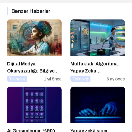
Benzer Haberler
Dijital Medya
Mutfaktaki Algoritma:
Okuryazarlığı: Bilgiye
Yapay Zeka
Erişimde Sorumluluk ve
Gastronomiyi Nasıl
Teknoloji
1 yıl önce
Teknoloji
6 ay önce
Farkındalık
Yeniden Programlıyor?
AI Girişimlerinin %90’ı
Yapay zekâ siber