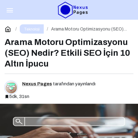
Sosyal Medya Yönetimi Nedir? Etkili Sosyal
Medya Yönetimi İçin 10 Altın İpucu
Paylaş
Yorum Yap
Arama Motoru Optimizasyonu (SEO)
Teknoloji
Nedir? Etkili SEO İçin 10 Altın İpucu
Arama Motoru Optimizasyonu
(SEO) Nedir? Etkili SEO İçin 10
Altın İpucu
Nexus Pages
tarafından yayınlandı
5dk, 31sn