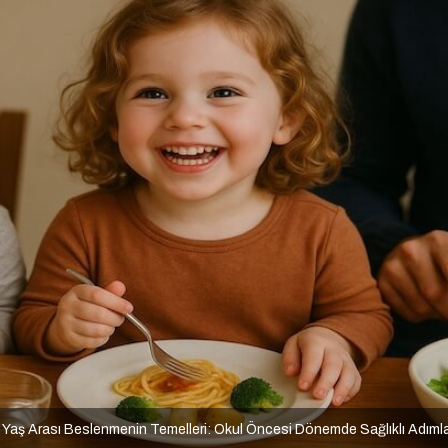
 Yaş Arası Beslenmenin Temelleri: Okul Öncesi Dönemde Sağlıklı Adıml