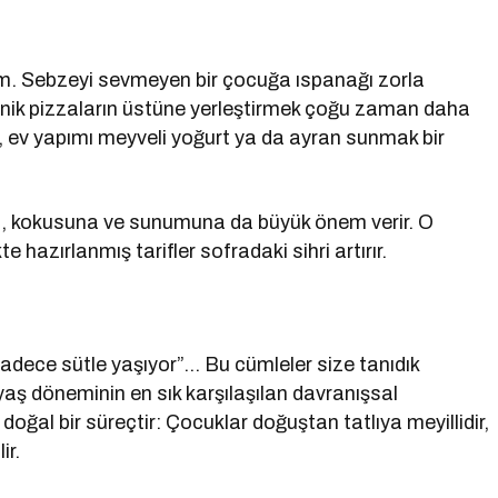
um. Sebzeyi sevmeyen bir çocuğa ıspanağı zorla
inik pizzaların üstüne yerleştirmek çoğu zaman daha
a, ev yapımı meyveli yoğurt ya da ayran sunmak bir
a, kokusuna ve sunumuna da büyük önem verir. O
e hazırlanmış tarifler sofradaki sihri artırır.
adece sütle yaşıyor”… Bu cümleler size tanıdık
5 yaş döneminin en sık karşılaşılan davranışsal
 doğal bir süreçtir: Çocuklar doğuştan tatlıya meyillidir,
ir.