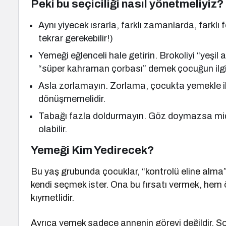
Peki bu seçiciliği nasıl yönetmeliyiz?
Aynı yiyecek ısrarla, farklı zamanlarda, farkl
tekrar gerekebilir!)
Yemeği eğlenceli hale getirin. Brokoliyi “yeş
“süper kahraman çorbası” demek çocuğun ilgisin
Asla zorlamayın. Zorlama, çocukta yemekle iliş
dönüşmemelidir.
Tabağı fazla doldurmayın. Göz doymazsa mid
olabilir.
Yemeği Kim Yedirecek?
Bu yaş grubunda çocuklar, “kontrolü eline alma” 
kendi seçmek ister. Ona bu fırsatı vermek, hem ö
kıymetlidir.
Ayrıca yemek sadece annenin görevi değildir. Sof