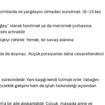
ı formlarda ve yargılayıcı olmadan sunulmalı. (8–15 kez
il ağaç” olarak tanıtmak ya da mercimek çorbasına
i artırabilir.
kiyi zehirler. Yemek, bir savaş alanına
e de doymaz. Küçük porsiyonlar daha cesaretlendirici
sürecindedir. Yani kaşığı kendi tutmak ister, tabağını
zerklik gelişimi hem de iştah farkındalığı açısından
ra bir aile alışkanlığıdır. Çocuk, masada anne ve